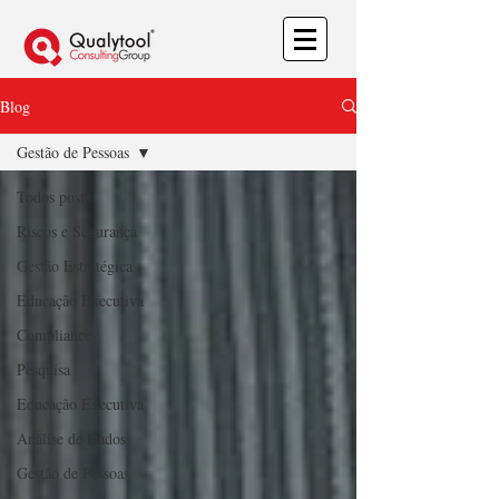
Blog
Gestão de Pessoas
Todos posts
Riscos e Segurança
Gestão Estratégica
Educação Executiva
Compliance
Pesquisa
Educação Executiva
Análise de Dados
Gestão de Pessoas