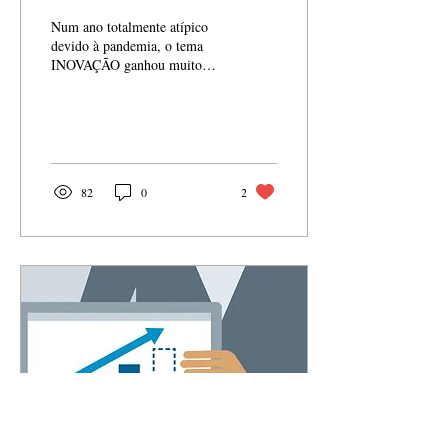
Num ano totalmente atípico
devido à pandemia, o tema
INOVAÇÃO ganhou muito
destaque no cenário das
companhias brasileiras. A
disrupção...
82
0
2