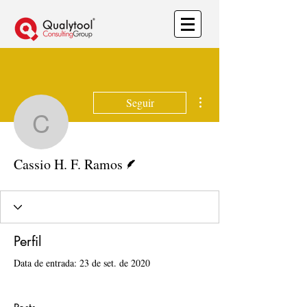
Mais ações
Seguir
Cassio H. F. Ramos
Escritor
Cassio H. F. Ramos
Perfil
Data de entrada: 23 de set. de 2020