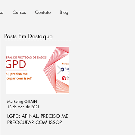
sa
Cursos
Contato
Blog
Posts Em Destaque
Marketing QTLMN
Cassio Ramos
18 de mar. de 2021
21 de out. de 2020
LGPD: AFINAL, PRECISO ME
Ponto de atenção na análise
PREOCUPAR COM ISSO?
de riscos para LGPD