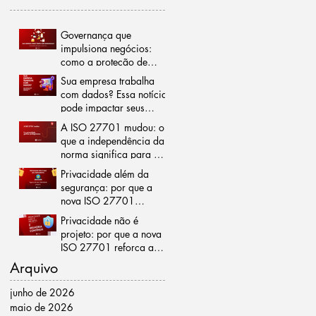
Governança que
impulsiona negócios:
como a proteção de
dados pode reduzir
Sua empresa trabalha
burocracias e abrir
com dados? Essa notícia
portas para o mercado
pode impactar seus
internacional
negócios
A ISO 27701 mudou: o
que a independência da
norma significa para a
gestão da privacidade
Privacidade além da
segurança: por que a
nova ISO 27701
representa um marco
Privacidade não é
para as organizações
projeto: por que a nova
ISO 27701 reforça a
importância da melhoria
Arquivo
contínua
junho de 2026
maio de 2026