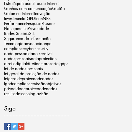
Estratégia
Fraude
Fraude Internet
Ganhos com comunicação
Gestão
Golpe na Internet
Inovação
Investimento
LGPD
Lean
NPS
Performance
Pesquisa
Pessoas
Planejamento
Privacidade
Redes Sociais
S.I.
Segurança da Informação
Tecnologia
advocacia
anpd
compliance
cybersecurity
dado pessoal
dado sensível
dadospessoais
dataprotection
direitodigital
direitoempresarial
gdpr
lei de dados pessoais
lei geral de proteção de dados
leigeraldeprotecaodedados
lgpdcompliance
missão
objetivos
privacidade
protecaodedados
resultado
tecnologia
visão
Siga