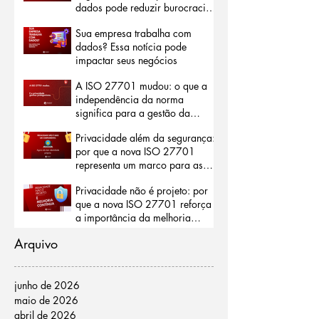
dados pode reduzir burocracias
e abrir portas para o mercado
Sua empresa trabalha com
internacional
dados? Essa notícia pode
impactar seus negócios
A ISO 27701 mudou: o que a
independência da norma
significa para a gestão da
privacidade
Privacidade além da segurança:
por que a nova ISO 27701
representa um marco para as
organizações
Privacidade não é projeto: por
que a nova ISO 27701 reforça
a importância da melhoria
contínua
Arquivo
junho de 2026
maio de 2026
abril de 2026