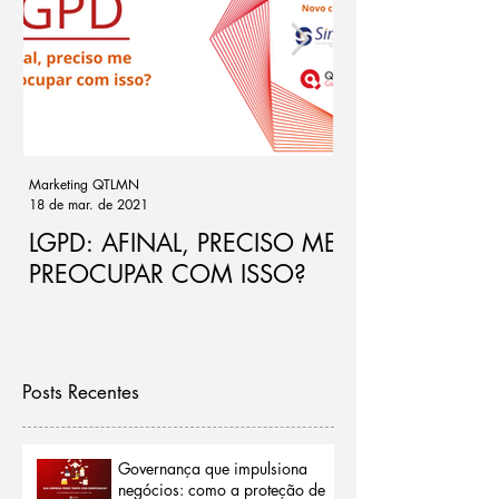
Marketing QTLMN
Cassio Ramos
18 de mar. de 2021
21 de out. de 2020
LGPD: AFINAL, PRECISO ME
Ponto de atenç
PREOCUPAR COM ISSO?
de riscos par
Posts Recentes
Governança que impulsiona
negócios: como a proteção de