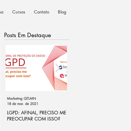
sa
Cursos
Contato
Blog
Posts Em Destaque
Marketing QTLMN
Cassio Ramos
18 de mar. de 2021
21 de out. de 2020
LGPD: AFINAL, PRECISO ME
Ponto de atenção na análise
PREOCUPAR COM ISSO?
de riscos para LGPD