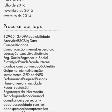
julho de 2016
novembro de 2015
fevereiro de 2014
Procurar por tags
12965
13709
Adaptabilidade
Analytics
BSC
Big Data
Competitividade
Comunicação interna
Desperdicio
Educação Executiva
Eficiência
Eng. Social
Engenharia Social
Estratégia
Fraude
Fraude Internet
Ganhos com comunicação
Gestão
Golpe na Internet
Inovação
Investimento
LGPD
Lean
NPS
Performance
Pesquisa
Pessoas
Planejamento
Privacidade
Redes Sociais
S.I.
Segurança da Informação
Tecnologia
advocacia
anpd
compliance
cybersecurity
dado pessoal
dado sensível
dadospessoais
dataprotection