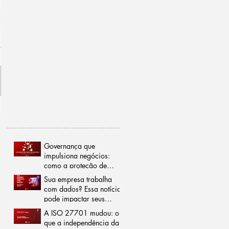
Governança que
impulsiona negócios:
como a proteção de
dados pode reduzir
Sua empresa trabalha
burocracias e abrir
com dados? Essa notícia
portas para o mercado
pode impactar seus
internacional
negócios
A ISO 27701 mudou: o
que a independência da