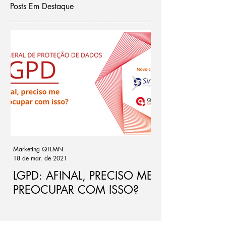
Posts Em Destaque
Marketing QTLMN
Cassio Ramos
18 de mar. de 2021
21 de out. de 2020
LGPD: AFINAL, PRECISO ME
Ponto de atenç
PREOCUPAR COM ISSO?
de riscos par