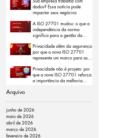
Sua empresa trabalha com
internacional
dados? Essa notícia pode
impactar seus negócios
A ISO 27701 mudou: o que a
independência da norma
significa para a gestão da
privacidade
Privacidade além da segurança:
por que a nova ISO 27701
representa um marco para as
organizações
Privacidade não é projeto: por
que a nova ISO 27701 reforça
a importância da melhoria
contínua
Arquivo
junho de 2026
maio de 2026
abril de 2026
março de 2026
fevereiro de 2026