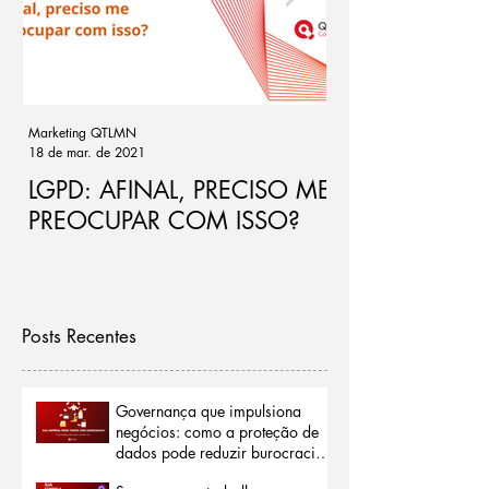
Marketing QTLMN
Cassio Ramos
18 de mar. de 2021
21 de out. de 2020
LGPD: AFINAL, PRECISO ME
Ponto de atenç
PREOCUPAR COM ISSO?
de riscos par
Posts Recentes
Governança que impulsiona
negócios: como a proteção de
dados pode reduzir burocracias
e abrir portas para o mercado