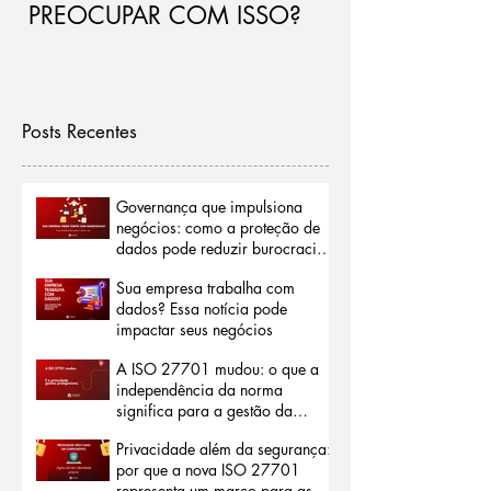
PREOCUPAR COM ISSO?
de riscos par
Posts Recentes
Governança que impulsiona
negócios: como a proteção de
dados pode reduzir burocracias
e abrir portas para o mercado
Sua empresa trabalha com
internacional
dados? Essa notícia pode
impactar seus negócios
A ISO 27701 mudou: o que a
independência da norma
significa para a gestão da
privacidade
Privacidade além da segurança:
por que a nova ISO 27701
representa um marco para as