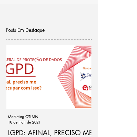
Posts Em Destaque
Marketing QTLMN
Cassio Ramos
18 de mar. de 2021
21 de out. de 2020
LGPD: AFINAL, PRECISO ME
Ponto de atenç