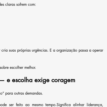
es claras sofrem com:
cria suas próprias urgências. E a organização passa a operar 
sobre escolher melhor.
 — e escolha exige coragem
“não” para outras demandas.
ode ser feito ao mesmo tempo.Significa alinhar liderança, 