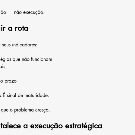
enção — não execução.
ir a rota
eus indicadores:
atégias que não funcionam
ais
go prazo
o.É sinal de maturidade.
s que o problema cresça.
talece a execução estratégica