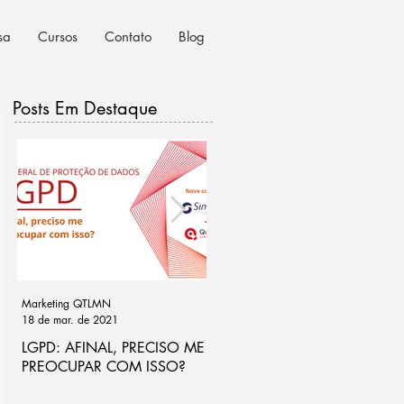
sa
Cursos
Contato
Blog
Posts Em Destaque
Marketing QTLMN
Cassio Ramos
18 de mar. de 2021
21 de out. de 2020
LGPD: AFINAL, PRECISO ME
Ponto de atenção na análise
PREOCUPAR COM ISSO?
de riscos para LGPD