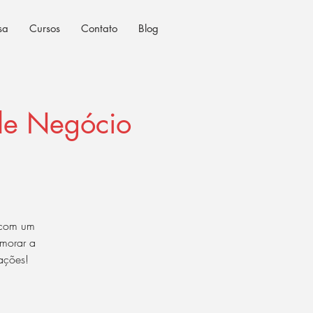
sa
Cursos
Contato
Blog
de Negócio
 com um
imorar a
ações!