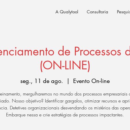
A Qualytool
Consultoria
Pesqui
enciamento de Processos 
(ON-LINE)
seg., 11 de ago.
  |  
Evento On-line
treinamento, mergulharemos no mundo dos processos empresariais
fiado. Nosso objetivo? Identificar gargalos, otimizar recursos e apr
ência. Detetives organizacionais desvendando os mistérios das oper
Embarque nessa e crie estratégias de processos impactantes.