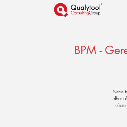
BPM - Ger
Neste 
olhar a
efici