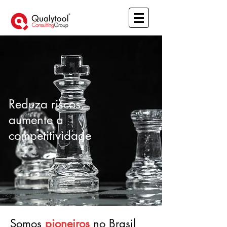
Reduza riscos,
aumente a
competitividade
Somos
pioneiros
no Brasil