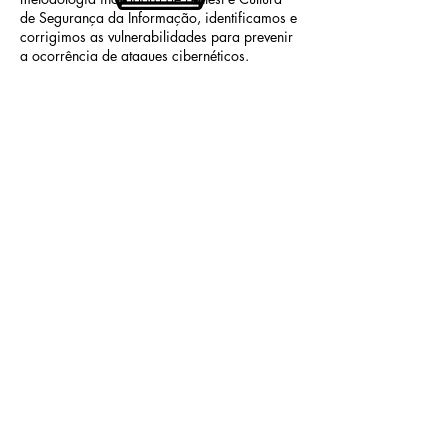
de Segurança da Informação, identificamos e
corrigimos as vulnerabilidades para prevenir
a ocorrência de ataques cibernéticos.
Além disso, preparamos a sua equipe com
foco na Cultura de Segurança da Informação,
mitigando riscos de danos e perdas
financeiras. Conheça a Qualytool, a proteção
certa para o seu negócio!
SAIBA MAIS
Segurança da
Informação
ISO 27001
Tornar as informações de sua empresa
mais seguras, reduzindo riscos, evitando