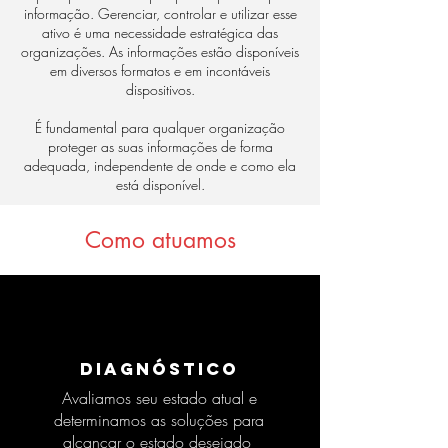
informação. Gerenciar, controlar e utilizar esse
ativo é uma necessidade estratégica das
organizações. As informações estão disponíveis
em diversos formatos e em incontáveis
dispositivos.
É fundamental para qualquer organização
proteger as suas informações de forma
adequada, independente de onde e como ela
está disponível.
Como atuamos
Diagnóstico
Avaliamos seu estado atual e
determinamos as soluções para
alcançar o estado desejado