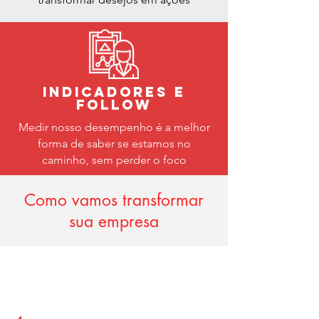
indicadores e
follow
Medir nosso desempenho é a melhor
forma de saber se estamos no
caminho, sem perder o foco
Como vamos transformar
sua empresa