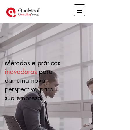
Métodos e práticas
inovadoras
para
dar uma nova
perspectiva para
sua empresa.