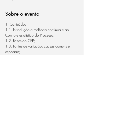
Sobre o evento
1. Conteúdo:
1.1. Introdução a melhoria contínua e ao 
Controle estatístico do Processo;
1.2. Fazes do CEP;
1.3. Fontes de variação: causas comuns e 
especiais;
1.4. Ações locais e ações sobre o sistema;
1.5. Controle do processo e sua capabilidade;
Saiba Mais >
Compartilhe este evento