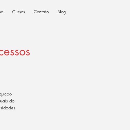
sa
Cursos
Contato
Blog
ocessos
equado
tuais do
ssidades