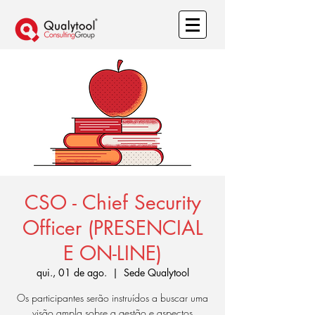
CSO - Chief Security
Officer (PRESENCIAL
E ON-LINE)
qui., 01 de ago.
  |  
Sede Qualytool
Os participantes serão instruídos a buscar uma
visão ampla sobre a gestão e aspectos