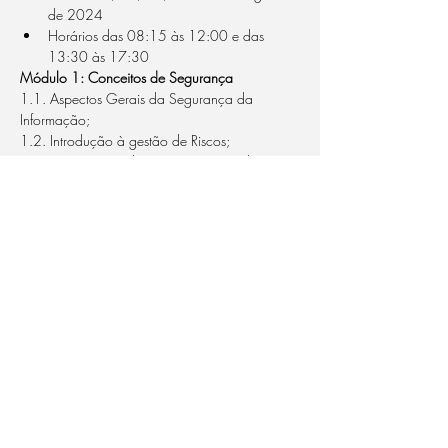
de 2024
Horários das 08:15 às 12:00 e das 
13:30 às 17:30
Módulo 1: Conceitos de Segurança
1.1. Aspectos Gerais da Segurança da 
Informação;
1.2. Introdução à gestão de Riscos;
1.3. Situação atual em Riscos no mundo;
Saiba Mais >
Compartilhe este evento
Do Not Sell My Personal Information
qualytool@qualytool.com