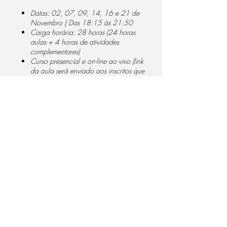
Datas: 02, 07, 09, 14, 16 e 21 de
Novembro | Das 18:15 às 21:50
Carga horária: 28 horas (24 horas
aulas + 4 horas de atividades
complementares)
Curso presencial e on-line ao vivo (link
da aula será enviado aos inscritos que
preferirem fazer on-line)
1. Conteúdo:
1.1. Interpretação da Norma;
1.2. Estrutura e vocabulário IATF 16949;
1.3. Análise e interpretação dos requisitos.
1.4. NOVA estruturas normativa IATF
Compartilhe este evento
16949:2016
Escopo
Referência Normativa
Termos e Definições
Contexto da Organização
Liderança
Do Not Sell My Personal Information
Planejamento
qualytool@qualytool.com
Apoio