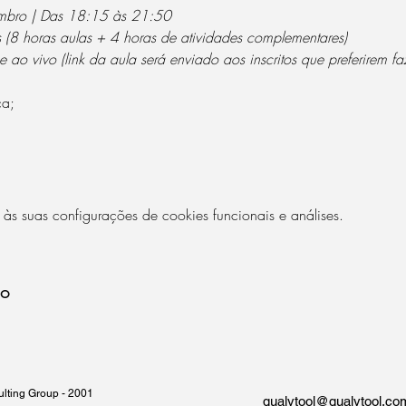
embro | Das 18:15 às 21:50
 (8 horas aulas + 4 horas de atividades complementares)
e ao vivo (link da aula será enviado aos inscritos que preferirem faz
ca;
 suas configurações de cookies funcionais e análises.
to
nsulting Group - 2001
qualytool@qualytool.co