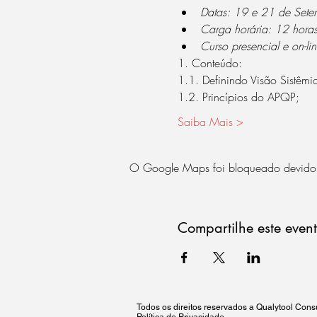
Datas: 19 e 21 de Set
Carga horária: 12 horas
Curso presencial e on-lin
1. Conteúdo:
1.1. Definindo Visão Sistêmi
1.2. Princípios do APQP;
Saiba Mais >
O Google Maps foi bloqueado devido às
Compartilhe este even
Todos os direitos reservados a Qualytool Co