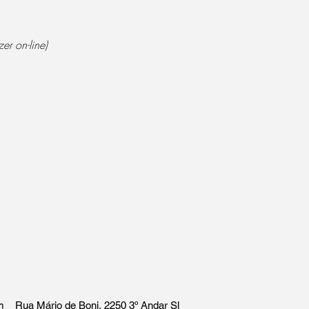
er on-line)
m
Rua Mário de Boni, 2250 3º Andar Sl