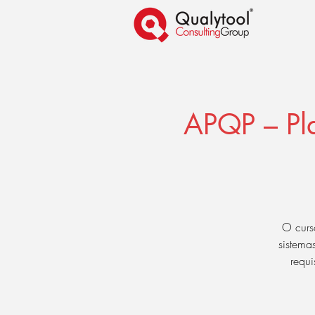
APQP – Pl
O curs
sistema
requi