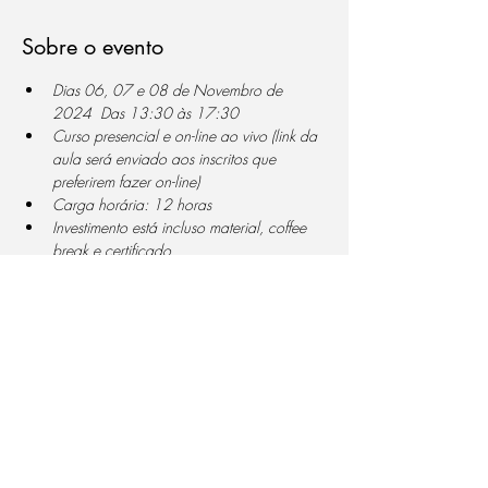
Sobre o evento
Dias 06, 07 e 08 de Novembro de 
2024  Das 13:30 às 17:30
Curso presencial e on-line ao vivo (link da 
aula será enviado aos inscritos que 
preferirem fazer on-line)
Carga horária: 12 horas 
Investimento está incluso material, coffee 
break e certificado
Módulo 1 - Definindo Tolerâncias Geométricas
Conceito;
Saiba Mais >
Compartilhe este evento