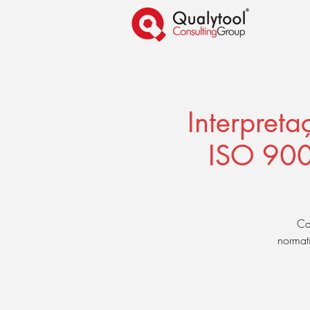
Interpret
ISO 900
Cap
normati