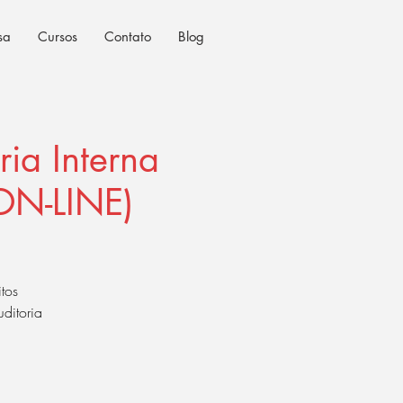
sa
Cursos
Contato
Blog
ia Interna
ON-LINE)
itos
uditoria