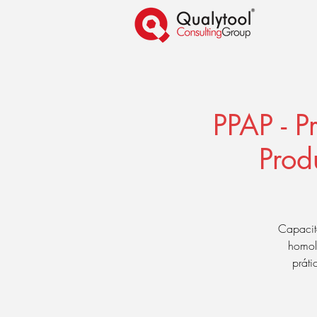
PPAP - 
Prod
Capacit
homol
práti