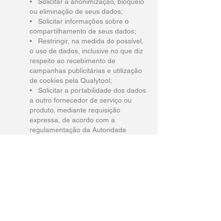
• Solicitar a anonimização, bloqueio
ou eliminação de seus dados;
• Solicitar informações sobre o
compartilhamento de seus dados;
• Restringir, na medida do possível,
o uso de dados, inclusive no que diz
respeito ao recebimento de
campanhas publicitárias e utilização
de cookies pela Qualytool;
• Solicitar a portabilidade dos dados
a outro fornecedor de serviço ou
produto, mediante requisição
expressa, de acordo com a
regulamentação da Autoridade
Nacional de Proteção de Dados
(ANPD), observados os segredos
comercial e industrial;
• Revogar o consentimento dado à
Qualytool para o tratamento de seus
dados;
• Solicitar esclarecimentos sobre a
possibilidade de não fornecer
consentimento e sobre as