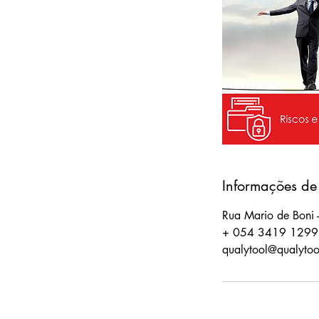
r
a
d
o
Informações de
Rua Mario de Boni - 
+ 054 3419 1299
qualytool@qualyto