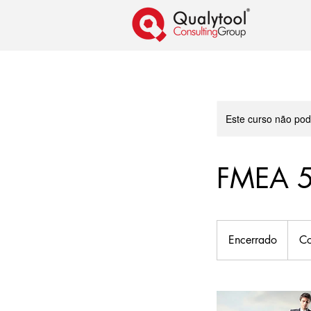
Este curso não po
FMEA 5
Consul
Encerrado
E
Co
n
c
e
r