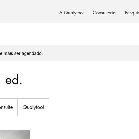
A Qualytool
Consultoria
Pesqui
de mais ser agendado.
 ed.
te
nsulte
Qualytool