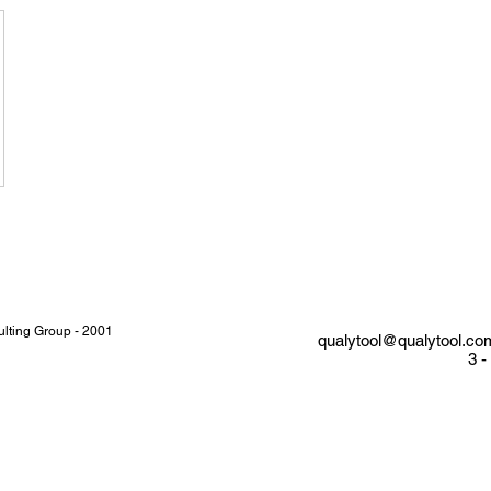
nsulting Group - 2001
qualytool@qualytool.co
3 -