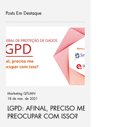
Posts Em Destaque
Marketing QTLMN
Cassio Ramos
18 de mar. de 2021
21 de out. de 2020
LGPD: AFINAL, PRECISO ME
Ponto de atenç
PREOCUPAR COM ISSO?
de riscos par