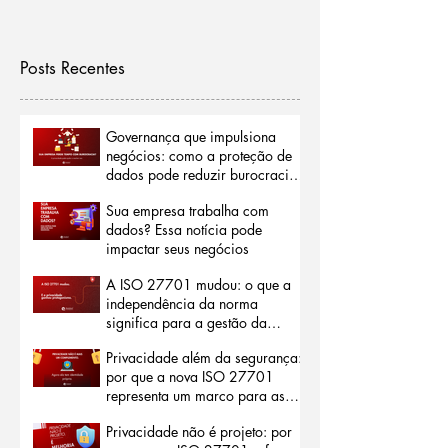
Posts Recentes
Governança que impulsiona
negócios: como a proteção de
dados pode reduzir burocracias
e abrir portas para o mercado
Sua empresa trabalha com
internacional
dados? Essa notícia pode
impactar seus negócios
A ISO 27701 mudou: o que a
independência da norma
significa para a gestão da
privacidade
Privacidade além da segurança:
por que a nova ISO 27701
representa um marco para as
organizações
Privacidade não é projeto: por