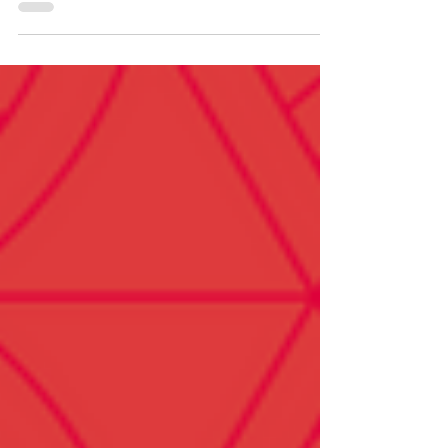
evoluem constantemente — e, muitas vezes, a
porta de entrada está em algo que poderia ter
sido...