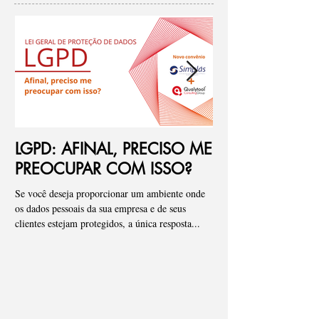
Posts em Destaque
LGPD: AFINAL, PRECISO ME
Ponto de atenç
PREOCUPAR COM ISSO?
de riscos para
Se você deseja proporcionar um ambiente onde
Pessoal, tenho visto de fo
os dados pessoais da sua empresa e de seus
empresas onde iniciamos
clientes estejam protegidos, a única resposta...
que os “Assessments” ou a 