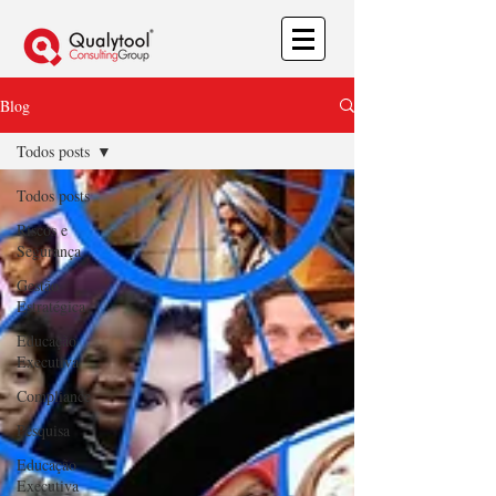
Blog
Todos posts
Todos posts
Riscos e
Segurança
Gestão
Estratégica
Educação
Executiva
Compliance
Pesquisa
Educação
Executiva