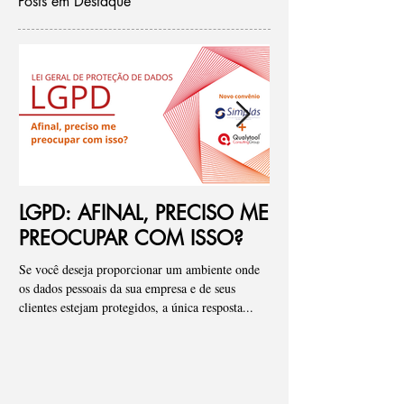
Posts em Destaque
LGPD: AFINAL, PRECISO ME
Ponto de atenç
PREOCUPAR COM ISSO?
de riscos para
Se você deseja proporcionar um ambiente onde
Pessoal, tenho visto de fo
os dados pessoais da sua empresa e de seus
empresas onde iniciamos
clientes estejam protegidos, a única resposta...
que os “Assessments” ou a 