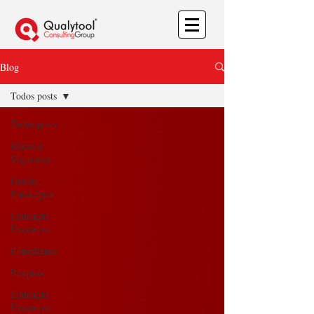
Blog
Todos posts
Todos posts
Riscos e
Segurança
Gestão
Estratégica
Educação
Executiva
Compliance
Pesquisa
Educação
Executiva