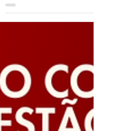
Quando se fala em cibersegurança, muitos
imaginam ataques sofisticados, baseados em
técnicas inéditas e falhas recém-descobertas.
Mas a...