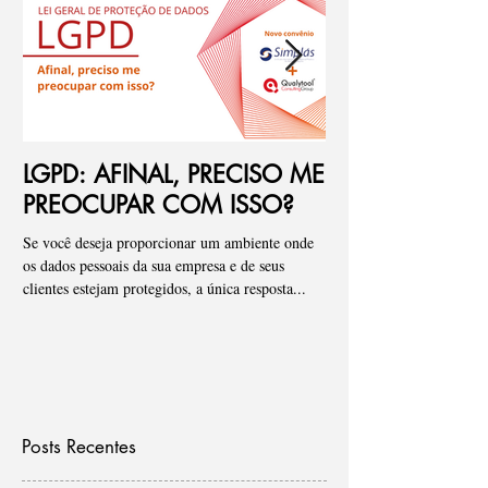
LGPD: AFINAL, PRECISO ME
Ponto de atenç
PREOCUPAR COM ISSO?
de riscos para
Se você deseja proporcionar um ambiente onde
Pessoal, tenho visto de fo
os dados pessoais da sua empresa e de seus
empresas onde iniciamos
clientes estejam protegidos, a única resposta...
que os “Assessments” ou a 