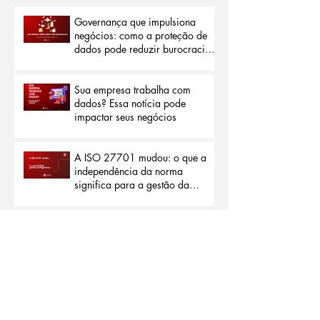
Posts Recentes
Governança que impulsiona
negócios: como a proteção de
dados pode reduzir burocracias
e abrir portas para o mercado
internacional
Sua empresa trabalha com
dados? Essa notícia pode
impactar seus negócios
A ISO 27701 mudou: o que a
independência da norma
significa para a gestão da
privacidade
Privacidade além da segurança:
por que a nova ISO 27701
representa um marco para as
organizações