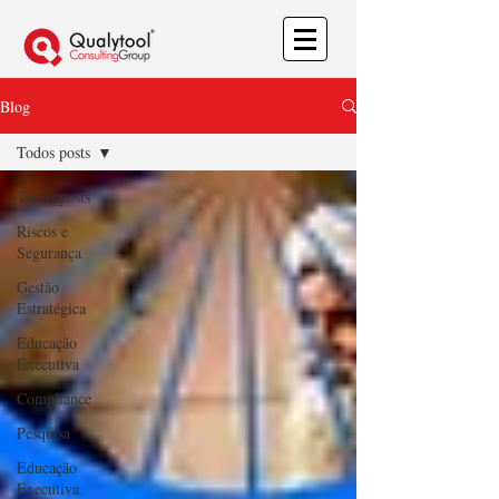
Blog
Todos posts
Todos posts
Riscos e
Segurança
Gestão
Estratégica
Educação
Executiva
Compliance
Pesquisa
Educação
Executiva