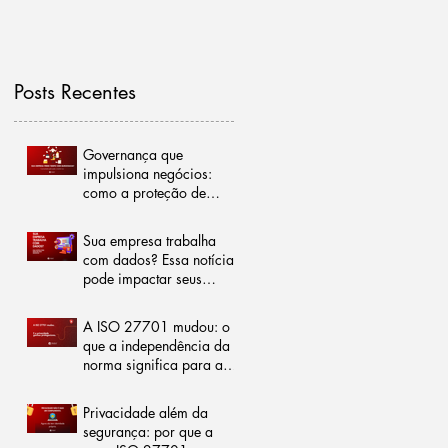
Posts Recentes
Governança que
impulsiona negócios:
como a proteção de
dados pode reduzir
burocracias e abrir
Sua empresa trabalha
portas para o mercado
com dados? Essa notícia
internacional
pode impactar seus
negócios
A ISO 27701 mudou: o
que a independência da
norma significa para a
gestão da privacidade
Privacidade além da
segurança: por que a