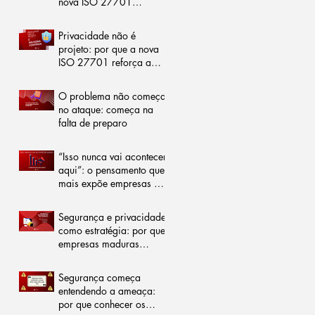
nova ISO 27701
representa um marco
para as organizações
Privacidade não é
projeto: por que a nova
ISO 27701 reforça a
importância da melhoria
contínua
O problema não começa
no ataque: começa na
falta de preparo
“Isso nunca vai acontecer
aqui”: o pensamento que
mais expõe empresas a
riscos
Segurança e privacidade
como estratégia: por que
empresas maduras
investem em ISO 27001
e ISO 27701
Segurança começa
entendendo a ameaça:
por que conhecer os