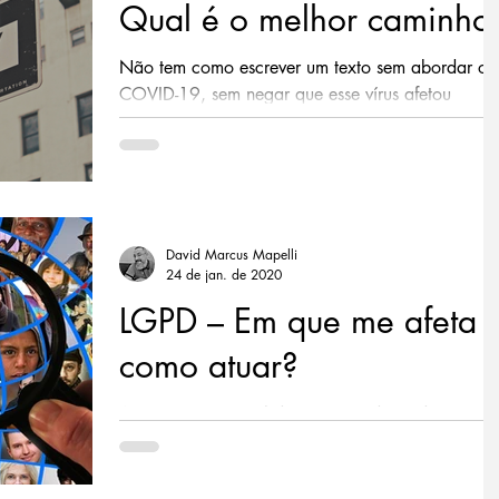
Qual é o melhor caminho
Não tem como escrever um texto sem abordar o
COVID-19, sem negar que esse vírus afetou
mundialmente as empresas, principalmente
quando...
David Marcus Mapelli
24 de jan. de 2020
LGPD – Em que me afeta 
como atuar?
A LGPD – Lei Geral de Proteção de Dados
Pessoais vem trazendo dor de cabeça a
empresários de todos os segmentos, ramos de
atuação e...