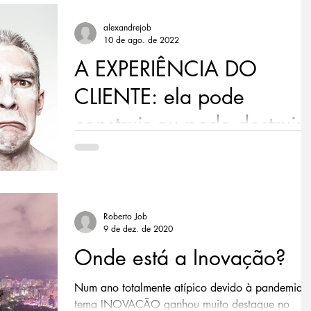
alexandrejob
10 de ago. de 2022
A EXPERIÊNCIA DO
CLIENTE: ela pode
construir ou pode destruir
As experiências profissionais têm me mostrado u
situação que teima em se repetir, mesmo quando
ouvimos e vemos informações contrárias...
Roberto Job
9 de dez. de 2020
Onde está a Inovação?
Num ano totalmente atípico devido à pandemia, 
tema INOVAÇÃO ganhou muito destaque no