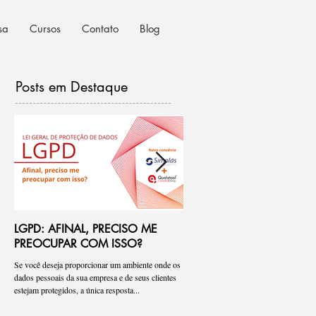
sa
Cursos
Contato
Blog
Posts em Destaque
LGPD: AFINAL, PRECISO ME
Ponto de atenção na anális
PREOCUPAR COM ISSO?
riscos para LGPD
Se você deseja proporcionar um ambiente onde os
Pessoal, tenho visto de forma recorrent
dados pessoais da sua empresa e de seus clientes
empresas onde iniciamos a adequação
estejam protegidos, a única resposta...
que os “Assessments” ou a análise de ri