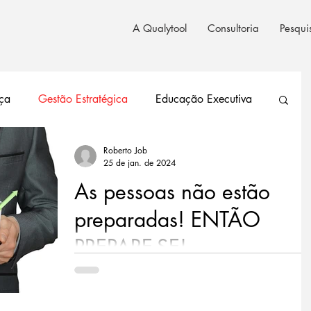
A Qualytool
Consultoria
Pesqui
nça
Gestão Estratégica
Educação Executiva
Roberto Job
Educação Executiva
Análise de Dados
25 de jan. de 2024
As pessoas não estão
nologia
preparadas! ENTÃO
PREPARE-SE!
Já estamos num processo de evolução muito
rápido, onde quem percebeu sabe e dá muita
importância para adaptação dos recursos de...