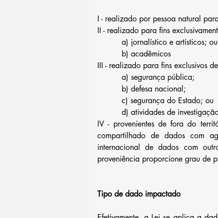
I - realizado por pessoa natural par
II - realizado para fins exclusivament
          a) jornalístico e artísticos; ou
          b) acadêmicos
III - realizado para fins exclusivos de
          a) segurança pública;
          b) defesa nacional;
          c) segurança do Estado; ou
          d) atividades de invest
IV - provenientes de fora do terr
compartilhado de dados com agent
internacional de dados com outr
proveniência proporcione grau de p
Tipo de dado impactado
Efetivamente, a Lei se aplica a dad