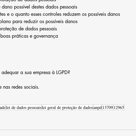
 dano possível destes dados pessoais  
tes e o quanto esses controles reduzem os possíveis danos  
lano para reduzir os possíveis danos  
 proteção de dados pessoais  
e boas práticas e governança 
a adequar a sua empresa à LGPD?
 nas redes sociais.
ade
lei de dados pessoais
lei geral de proteção de dados
anpd
13709
12965