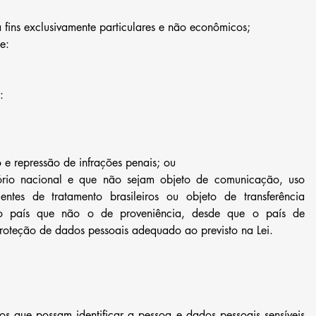
a fins exclusivamente particulares e não econômicos;
e:
:
igação e repressão de infrações penais; ou
itório nacional e que não sejam objeto de comunicação, uso 
es de tratamento brasileiros ou objeto de transferência 
o país que não o de proveniência, desde que o país de 
roteção de dados pessoais adequado ao previsto na Lei.
os que possam identificar a pessoa e dados pessoais sensíveis 