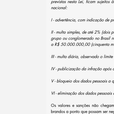
previstas nesta Lei, ficam sujeitos 
nacional:
I - advertência, com indicação de 
II - multa simples, de até 2% (dois 
grupo ou conglomerado no Brasil no s
a R$ 50.000.000,00 (cinquenta milh
III - multa diária, observado o limite 
IV - publicização da infração após
V - bloqueio dos dados pessoais a q
VI - eliminação dos dados pessoais a
Os valores e sanções não chegam 
brandos a ponto que possam ser ne