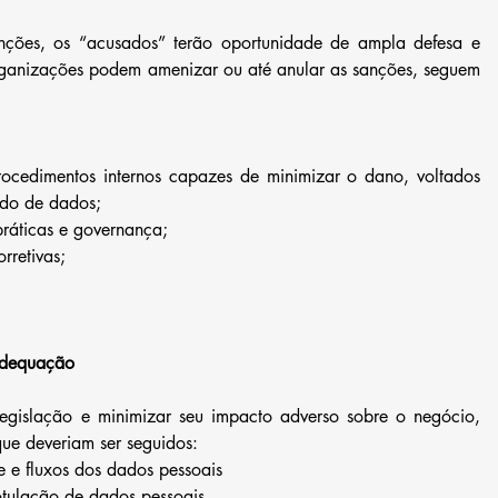
nções, os “acusados” terão oportunidade de ampla defesa e 
rganizações podem amenizar ou até anular as sanções, seguem 
cedimentos internos capazes de minimizar o dano, voltados 
do de dados;  
ráticas e governança;  
retivas;  
adequação
egislação e minimizar seu impacto adverso sobre o negócio, 
ue deveriam ser seguidos: 
e e fluxos dos dados pessoais  
rotulação de dados pessoais  