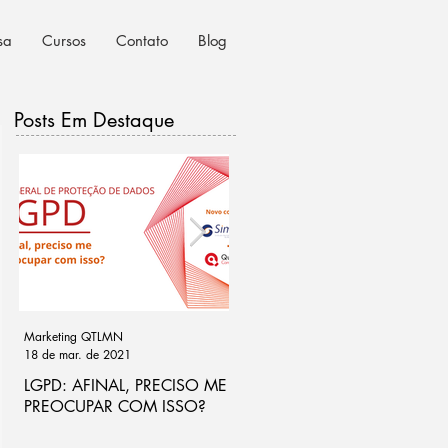
sa
Cursos
Contato
Blog
Posts Em Destaque
Marketing QTLMN
Cassio Ramos
18 de mar. de 2021
21 de out. de 2020
LGPD: AFINAL, PRECISO ME
Ponto de atenção na análise
PREOCUPAR COM ISSO?
de riscos para LGPD