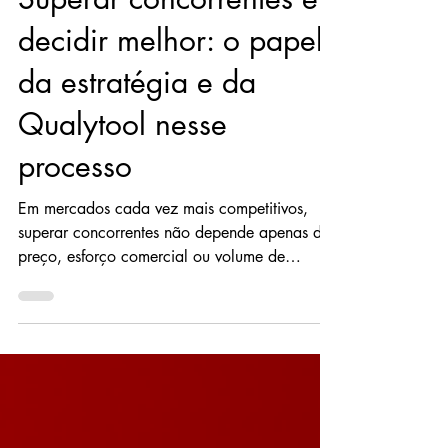
alexandrejob
24 de jan.
Superar concorrentes é
decidir melhor: o papel
da estratégia e da
Qualytool nesse
processo
Em mercados cada vez mais competitivos,
superar concorrentes não depende apenas de
preço, esforço comercial ou volume de
trabalho. O verdadeiro diferencial está na
capacidade de tomar decisões melhores, no
tempo certo e com base em informações
confiáveis. Empresas que decidem melhor