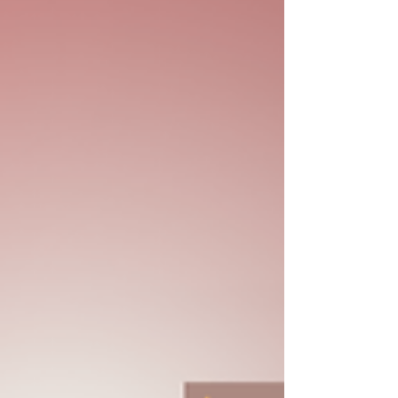
dispersas ou dados desatualizados, o tempo
de reação aumenta — e o custo desse atraso
costuma ser alto. Tecnologia não elimina
desafios, mas reduz o intervalo entre perceber
um desvio e agir sobre ele. O problema não é
errar, é perceber tarde demais Toda empresa
enfrenta desvios