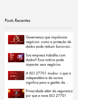
Posts Recentes
Governança que impulsiona
negócios: como a proteção de
dados pode reduzir burocracias
e abrir portas para o mercado
Sua empresa trabalha com
internacional
dados? Essa notícia pode
impactar seus negócios
A ISO 27701 mudou: o que a
independência da norma
significa para a gestão da
privacidade
Privacidade além da segurança:
por que a nova ISO 27701
representa um marco para as
organizações
Privacidade não é projeto: por