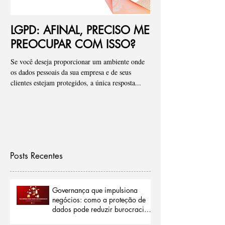
LGPD: AFINAL, PRECISO ME
Ponto de atenç
PREOCUPAR COM ISSO?
de riscos para
Se você deseja proporcionar um ambiente onde
Pessoal, tenho visto de fo
os dados pessoais da sua empresa e de seus
empresas onde iniciamos
clientes estejam protegidos, a única resposta...
que os “Assessments” ou a 
Posts Recentes
Governança que impulsiona
negócios: como a proteção de