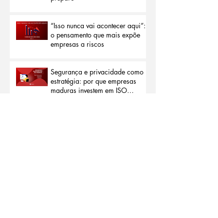
ataque: começa na falta de
preparo
“Isso nunca vai acontecer aqui”:
o pensamento que mais expõe
empresas a riscos
Segurança e privacidade como
estratégia: por que empresas
maduras investem em ISO
27001 e ISO 27701
Segurança começa entendendo
a ameaça: por que conhecer os
riscos é a melhor forma de
proteção
Segurança da informação e
confiança: o ativo que sua
empresa não pode perder