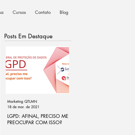
sa
Cursos
Contato
Blog
Posts Em Destaque
Marketing QTLMN
Cassio Ramos
18 de mar. de 2021
21 de out. de 2020
LGPD: AFINAL, PRECISO ME
Ponto de atenção na análise
PREOCUPAR COM ISSO?
de riscos para LGPD