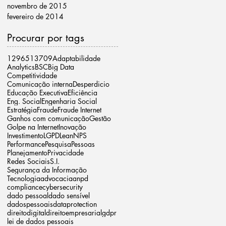
novembro de 2015
fevereiro de 2014
Procurar por tags
12965
13709
Adaptabilidade
Analytics
BSC
Big Data
Competitividade
Comunicação interna
Desperdicio
Educação Executiva
Eficiência
Eng. Social
Engenharia Social
Estratégia
Fraude
Fraude Internet
Ganhos com comunicação
Gestão
Golpe na Internet
Inovação
Investimento
LGPD
Lean
NPS
Performance
Pesquisa
Pessoas
Planejamento
Privacidade
Redes Sociais
S.I.
Segurança da Informação
Tecnologia
advocacia
anpd
compliance
cybersecurity
dado pessoal
dado sensível
dadospessoais
dataprotection
direitodigital
direitoempresarial
gdpr
lei de dados pessoais