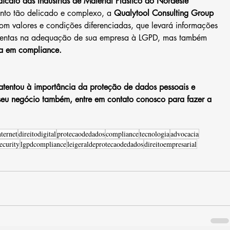
dicato das Indústrias de Material Plástico do Nordeste 
unto tão delicado e complexo, a 
Qualytool Consulting Group 
m valores e condições diferenciadas, que levará informações 
amentas na adequação de sua empresa à LGPD, mas também 
ia em compliance.
atentou à importância da proteção de dados pessoais e 
 seu negócio também, entre em contato conosco para fazer a 
ternet
direitodigital
protecaodedados
compliance
tecnologia
advocacia
ecurity
lgpdcompliance
leigeraldeprotecaodedados
direitoempresarial