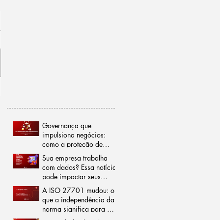
Governança que
impulsiona negócios:
como a proteção de
dados pode reduzir
Sua empresa trabalha
burocracias e abrir
com dados? Essa notícia
portas para o mercado
pode impactar seus
internacional
negócios
A ISO 27701 mudou: o
que a independência da
norma significa para a
gestão da privacidade