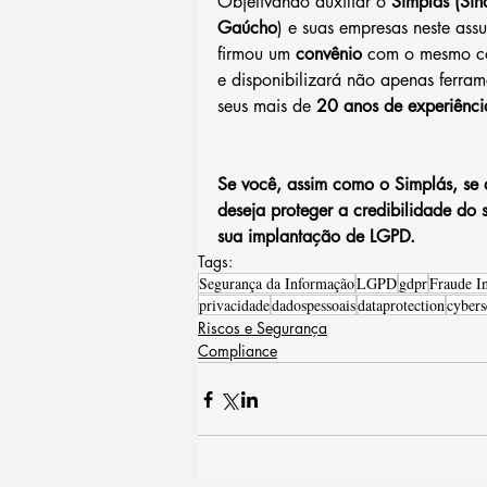
Objetivando auxiliar o 
Simplás (Sin
Gaúcho
) e suas empresas neste ass
firmou um
 convênio
 com o mesmo co
e disponibilizará não apenas ferr
seus mais de 
20 anos de experiênc
Se você, assim como o Simplás, se 
deseja proteger a credibilidade do
sua implantação de LGPD.
Tags:
Segurança da Informação
LGPD
gdpr
Fraude In
privacidade
dadospessoais
dataprotection
cybers
Riscos e Segurança
Compliance