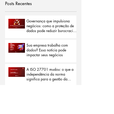
Posts Recentes
Governança que impulsiona
negócios: como a proteção de
dados pode reduzir burocracias
e abrir portas para o mercado
internacional
Sua empresa trabalha com
dados? Essa notícia pode
impactar seus negócios
A ISO 27701 mudou: o que a
independência da norma
significa para a gestão da
privacidade
Privacidade além da segurança:
por que a nova ISO 27701
representa um marco para as