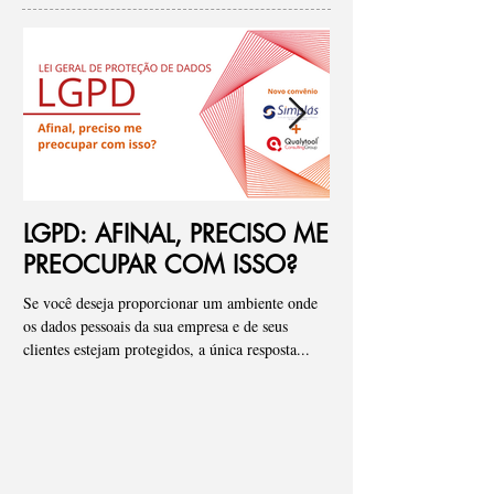
Posts em Destaque
LGPD: AFINAL, PRECISO ME
Ponto de atenç
PREOCUPAR COM ISSO?
de riscos para
Se você deseja proporcionar um ambiente onde
Pessoal, tenho visto de fo
os dados pessoais da sua empresa e de seus
empresas onde iniciamos
clientes estejam protegidos, a única resposta...
que os “Assessments” ou a 