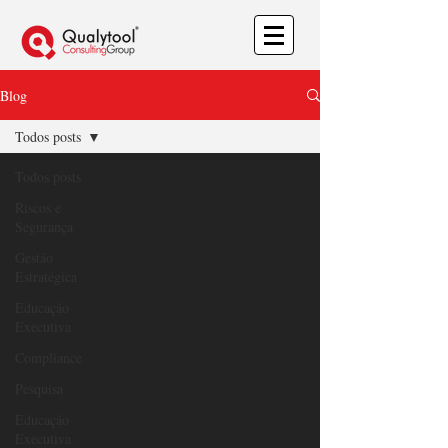
Blog
Todos posts
Todos posts
Riscos e
Segurança
Gestão
Estratégica
Educação
Executiva
Compliance
Pesquisa
Educação
Executiva