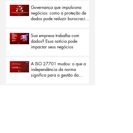
Governança que impulsiona
negócios: como a proteção de
dados pode reduzir burocracias
e abrir portas para o mercado
internacional
Sua empresa trabalha com
dados? Essa notícia pode
impactar seus negócios
A ISO 27701 mudou: o que a
independência da norma
significa para a gestão da
privacidade
Privacidade além da segurança:
por que a nova ISO 27701
representa um marco para as
organizações
Privacidade não é projeto: por