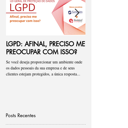
LGPD: AFINAL, PRECISO ME
Ponto de atenç
PREOCUPAR COM ISSO?
de riscos para
Se você deseja proporcionar um ambiente onde
Pessoal, tenho visto de fo
os dados pessoais da sua empresa e de seus
empresas onde iniciamos
clientes estejam protegidos, a única resposta...
que os “Assessments” ou a 
Posts Recentes