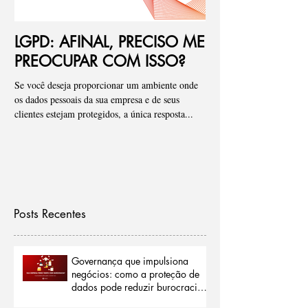
LGPD: AFINAL, PRECISO ME
Ponto de atenç
PREOCUPAR COM ISSO?
de riscos para
Se você deseja proporcionar um ambiente onde
Pessoal, tenho visto de fo
os dados pessoais da sua empresa e de seus
empresas onde iniciamos
clientes estejam protegidos, a única resposta...
que os “Assessments” ou a 
Posts Recentes
Governança que impulsiona
negócios: como a proteção de