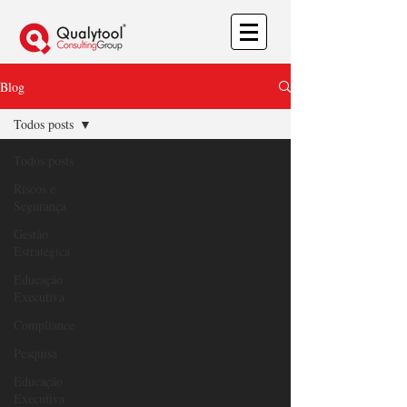
Blog
Todos posts
Todos posts
Riscos e
Segurança
Gestão
Estratégica
Educação
Executiva
Compliance
Pesquisa
Educação
Executiva