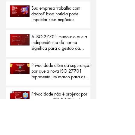
dados pode reduzir burocracias
e abrir portas para o mercado
internacional
Sua empresa trabalha com
dados? Essa notícia pode
impactar seus negócios
A ISO 27701 mudou: o que a
independência da norma
significa para a gestão da
privacidade
Privacidade além da segurança:
por que a nova ISO 27701
representa um marco para as
organizações
Privacidade não é projeto: por
que a nova ISO 27701 reforça
a importância da melhoria
contínua
O problema não começa no