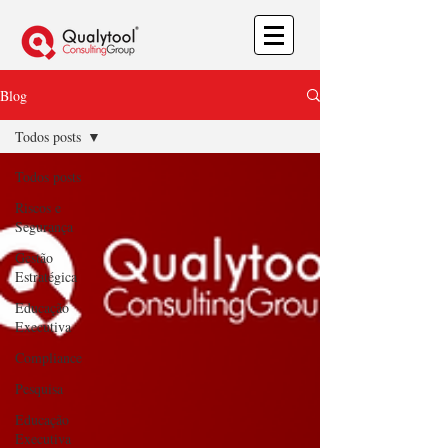
Blog
Todos posts
Todos posts
Riscos e
Segurança
Gestão
Estratégica
Educação
Executiva
Compliance
Pesquisa
Educação
Executiva