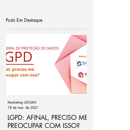
Posts Em Destaque
Marketing QTLMN
Cassio Ramos
18 de mar. de 2021
21 de out. de 2020
LGPD: AFINAL, PRECISO ME
Ponto de atenç
PREOCUPAR COM ISSO?
de riscos par