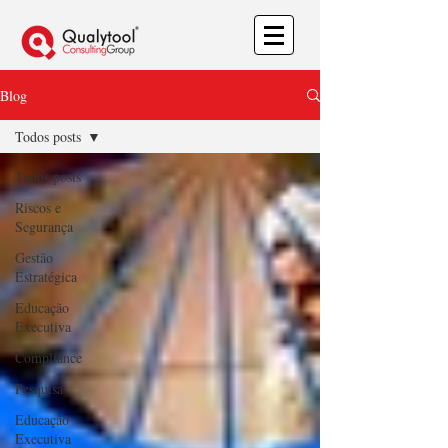
Blog
Todos posts
Todos posts
Riscos e
Segurança
Gestão
Estratégica
Educação
Executiva
Compliance
Pesquisa
Educação
Executiva