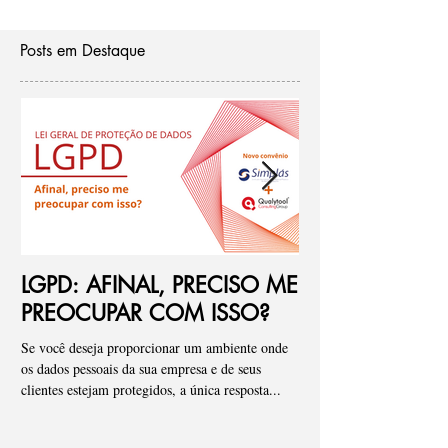
Posts em Destaque
LGPD: AFINAL, PRECISO ME
Ponto de atenç
PREOCUPAR COM ISSO?
de riscos para
Se você deseja proporcionar um ambiente onde
Pessoal, tenho visto de fo
os dados pessoais da sua empresa e de seus
empresas onde iniciamos
clientes estejam protegidos, a única resposta...
que os “Assessments” ou a 