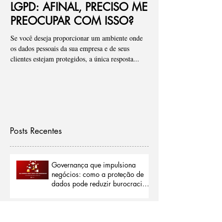
LGPD: AFINAL, PRECISO ME
Ponto de atenç
PREOCUPAR COM ISSO?
de riscos para
Se você deseja proporcionar um ambiente onde
Pessoal, tenho visto de fo
os dados pessoais da sua empresa e de seus
empresas onde iniciamos
clientes estejam protegidos, a única resposta...
que os “Assessments” ou a 
Posts Recentes
Governança que impulsiona
negócios: como a proteção de
dados pode reduzir burocracias
e abrir portas para o mercado
internacional