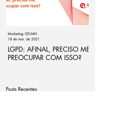
Marketing QTLMN
Cassio Ramos
18 de mar. de 2021
21 de out. de 2020
LGPD: AFINAL, PRECISO ME
Ponto de atenç
PREOCUPAR COM ISSO?
de riscos par
Posts Recentes
Governança que impulsiona
negócios: como a proteção de
dados pode reduzir burocracias
e abrir portas para o mercado
Sua empresa trabalha com
internacional