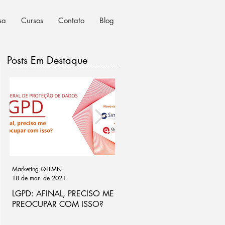
sa
Cursos
Contato
Blog
Posts Em Destaque
Marketing QTLMN
Cassio Ramos
18 de mar. de 2021
21 de out. de 2020
LGPD: AFINAL, PRECISO ME
Ponto de atenção na análise
PREOCUPAR COM ISSO?
de riscos para LGPD