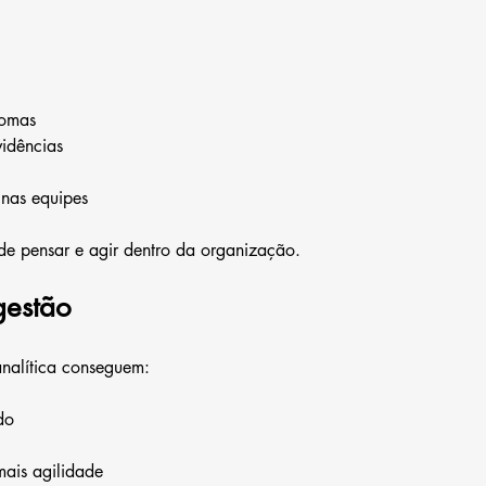
tomas
idências
 nas equipes
e pensar e agir dentro da organização.
gestão
nalítica conseguem:
do
mais agilidade