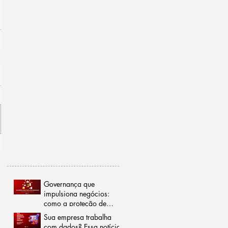
Governança que
impulsiona negócios:
como a proteção de
dados pode reduzir
Sua empresa trabalha
burocracias e abrir
com dados? Essa notícia