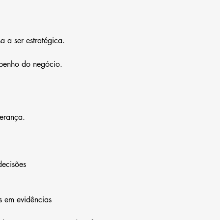
a a ser estratégica.
mpenho do negócio.
derança.
decisões
s em evidências