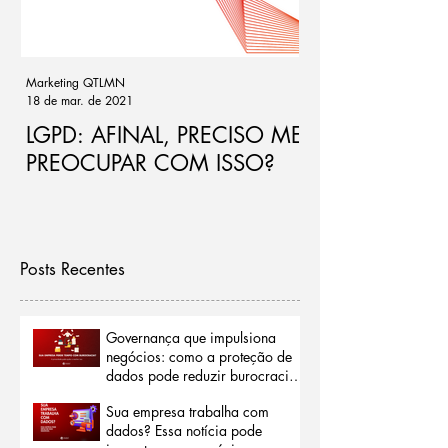
Marketing QTLMN
Cassio Ramos
18 de mar. de 2021
21 de out. de 2020
LGPD: AFINAL, PRECISO ME
Ponto de atenç
PREOCUPAR COM ISSO?
de riscos par
Posts Recentes
Governança que impulsiona
negócios: como a proteção de
dados pode reduzir burocracias
e abrir portas para o mercado
Sua empresa trabalha com
internacional
dados? Essa notícia pode