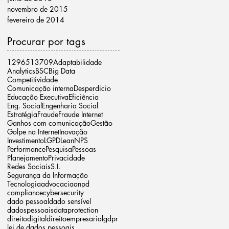
novembro de 2015
fevereiro de 2014
Procurar por tags
12965
13709
Adaptabilidade
Analytics
BSC
Big Data
Competitividade
Comunicação interna
Desperdicio
Educação Executiva
Eficiência
Eng. Social
Engenharia Social
Estratégia
Fraude
Fraude Internet
Ganhos com comunicação
Gestão
Golpe na Internet
Inovação
Investimento
LGPD
Lean
NPS
Performance
Pesquisa
Pessoas
Planejamento
Privacidade
Redes Sociais
S.I.
Segurança da Informação
Tecnologia
advocacia
anpd
compliance
cybersecurity
dado pessoal
dado sensível
dadospessoais
dataprotection
direitodigital
direitoempresarial
gdpr
lei de dados pessoais