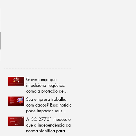
Governança que
impulsiona negócios:
como a proteção de
dados pode reduzir
Sua empresa trabalha
burocracias e abrir
com dados? Essa notícia
portas para o mercado
pode impactar seus
internacional
negócios
A ISO 27701 mudou: o
que a independência da
norma significa para a