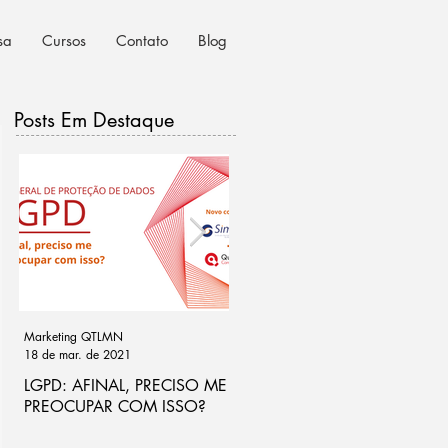
sa
Cursos
Contato
Blog
Posts Em Destaque
Marketing QTLMN
Cassio Ramos
18 de mar. de 2021
21 de out. de 2020
LGPD: AFINAL, PRECISO ME
Ponto de atenção na análise
PREOCUPAR COM ISSO?
de riscos para LGPD